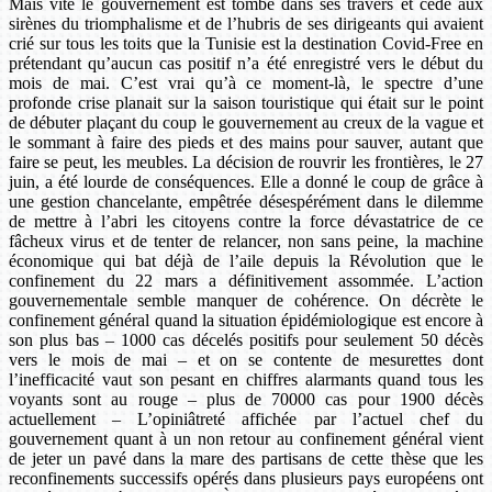
Mais vite le gouvernement est tombé dans ses travers et cédé aux
sirènes du triomphalisme et de l’hubris de ses dirigeants qui avaient
crié sur tous les toits que la Tunisie est la destination Covid-Free en
prétendant qu’aucun cas positif n’a été enregistré vers le début du
mois de mai. C’est vrai qu’à ce moment-là, le spectre d’une
profonde crise planait sur la saison touristique qui était sur le point
de débuter plaçant du coup le gouvernement au creux de la vague et
le sommant à faire des pieds et des mains pour sauver, autant que
faire se peut, les meubles. La décision de rouvrir les frontières, le 27
juin, a été lourde de conséquences. Elle a donné le coup de grâce à
une gestion chancelante, empêtrée désespérément dans le dilemme
de mettre à l’abri les citoyens contre la force dévastatrice de ce
fâcheux virus et de tenter de relancer, non sans peine, la machine
économique qui bat déjà de l’aile depuis la Révolution que le
confinement du 22 mars a définitivement assommée. L’action
gouvernementale semble manquer de cohérence. On décrète le
confinement général quand la situation épidémiologique est encore à
son plus bas – 1000 cas décelés positifs pour seulement 50 décès
vers le mois de mai – et on se contente de mesurettes dont
l’inefficacité vaut son pesant en chiffres alarmants quand tous les
voyants sont au rouge – plus de 70000 cas pour 1900 décès
actuellement – L’opiniâtreté affichée par l’actuel chef du
gouvernement quant à un non retour au confinement général vient
de jeter un pavé dans la mare des partisans de cette thèse que les
reconfinements successifs opérés dans plusieurs pays européens ont