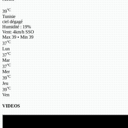
°C
39
Tunisie
ciel dégagé
Humidité : 19%
Vent: 4km/h SSO
Max 39 • Min 39
°C
37
Lun
°C
37
Mar
°C
37
Mer
°C
39
Jeu
°C
39
Ven
VIDEOS