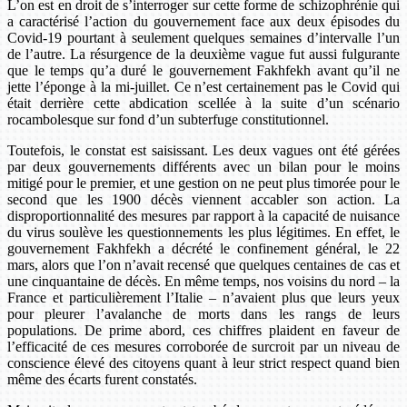
L’on est en droit de s’interroger sur cette forme de schizophrénie qui
a caractérisé l’action du gouvernement face aux deux épisodes du
Covid-19 pourtant à seulement quelques semaines d’intervalle l’un
de l’autre. La résurgence de la deuxième vague fut aussi fulgurante
que le temps qu’a duré le gouvernement Fakhfekh avant qu’il ne
jette l’éponge à la mi-juillet. Ce n’est certainement pas le Covid qui
était derrière cette abdication scellée à la suite d’un scénario
rocambolesque sur fond d’un subterfuge constitutionnel.
Toutefois, le constat est saisissant. Les deux vagues ont été gérées
par deux gouvernements différents avec un bilan pour le moins
mitigé pour le premier, et une gestion on ne peut plus timorée pour le
second que les 1900 décès viennent accabler son action. La
disproportionnalité des mesures par rapport à la capacité de nuisance
du virus soulève les questionnements les plus légitimes. En effet, le
gouvernement Fakhfekh a décrété le confinement général, le 22
mars, alors que l’on n’avait recensé que quelques centaines de cas et
une cinquantaine de décès. En même temps, nos voisins du nord – la
France et particulièrement l’Italie – n’avaient plus que leurs yeux
pour pleurer l’avalanche de morts dans les rangs de leurs
populations. De prime abord, ces chiffres plaident en faveur de
l’efficacité de ces mesures corroborée de surcroit par un niveau de
conscience élevé des citoyens quant à leur strict respect quand bien
même des écarts furent constatés.