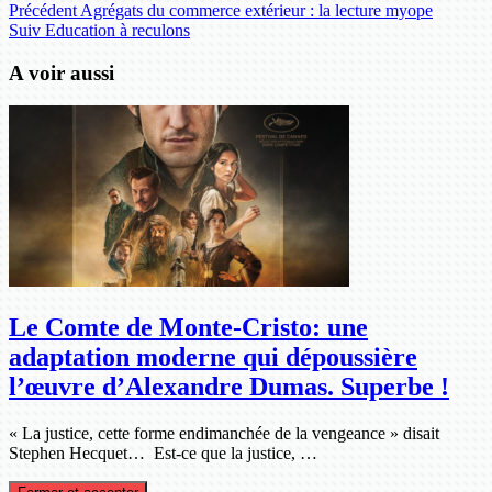
Précédent
Agrégats du commerce extérieur : la lecture myope
Suiv
Education à reculons
A voir aussi
Le Comte de Monte-Cristo: une
adaptation moderne qui dépoussière
l’œuvre d’Alexandre Dumas. Superbe !
« La justice, cette forme endimanchée de la vengeance » disait
Stephen Hecquet… Est-ce que la justice, …