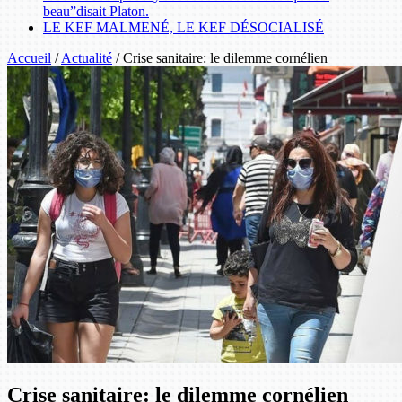
beau”disait Platon.
LE KEF MALMENÉ, LE KEF DÉSOCIALISÉ
Accueil
/
Actualité
/
Crise sanitaire: le dilemme cornélien
Crise sanitaire: le dilemme cornélien