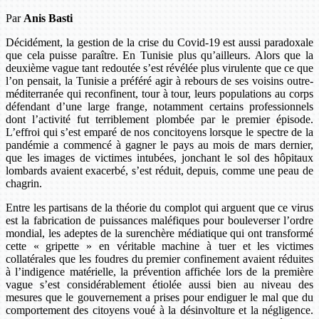
Par
Anis Basti
Décidément, la gestion de la crise du Covid-19 est aussi paradoxale
que cela puisse paraître. En Tunisie plus qu’ailleurs. Alors que la
deuxième vague tant redoutée s’est révélée plus virulente que ce que
l’on pensait, la Tunisie a préféré agir à rebours de ses voisins outre-
méditerranée qui reconfinent, tour à tour, leurs populations au corps
défendant d’une large frange, notamment certains professionnels
dont l’activité fut terriblement plombée par le premier épisode.
L’effroi qui s’est emparé de nos concitoyens lorsque le spectre de la
pandémie a commencé à gagner le pays au mois de mars dernier,
que les images de victimes intubées, jonchant le sol des hôpitaux
lombards avaient exacerbé, s’est réduit, depuis, comme une peau de
chagrin.
Entre les partisans de la théorie du complot qui arguent que ce virus
est la fabrication de puissances maléfiques pour bouleverser l’ordre
mondial, les adeptes de la surenchère médiatique qui ont transformé
cette « gripette » en véritable machine à tuer et les victimes
collatérales que les foudres du premier confinement avaient réduites
à l’indigence matérielle, la prévention affichée lors de la première
vague s’est considérablement étiolée aussi bien au niveau des
mesures que le gouvernement a prises pour endiguer le mal que du
comportement des citoyens voué à la désinvolture et la négligence.