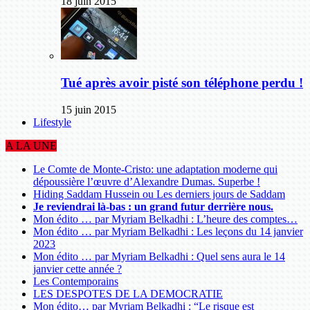
18 juin 2015
Tué après avoir pisté son téléphone perdu !
15 juin 2015
Lifestyle
A LA UNE
Le Comte de Monte-Cristo: une adaptation moderne qui
dépoussière l’œuvre d’Alexandre Dumas. Superbe !
Hiding Saddam Hussein ou Les derniers jours de Saddam
Je reviendrai là-bas : un grand futur derrière nous.
Mon édito … par Myriam Belkadhi : L’heure des comptes…
Mon édito … par Myriam Belkadhi : Les leçons du 14 janvier
2023
Mon édito … par Myriam Belkadhi : Quel sens aura le 14
janvier cette année ?
Les Contemporains
LES DESPOTES DE LA DEMOCRATIE
Mon édito… par Myriam Belkadhi : “Le risque est