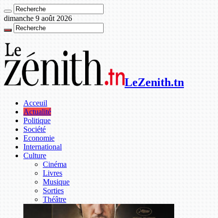
dimanche 9 août 2026
LeZenith.tn
Acceuil
Actualité
Politique
Société
Economie
International
Culture
Cinéma
Livres
Musique
Sorties
Théâtre