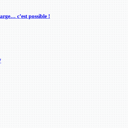
arge… c’est possible !
W