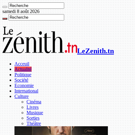
samedi 8 août 2026
LeZenith.tn
Acceuil
Actualité
Politique
Société
Economie
International
Culture
Cinéma
Livres
Musique
Sorties
Théâtre