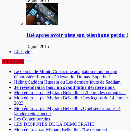
18 juin 2015
Tué après avoir pisté son téléphone perdu !
15 juin 2015
Lifestyle
A LA UNE
Le Comte de Monte-Cristo: une adaptation moderne qui
dépoussière l’œuvre d’Alexandre Dumas. Superbe !
Hiding Saddam Hussein ou Les derniers jours de Saddam
Je reviendrai là-bas : un grand futur derrière nous.
Mon édito … par Myriam Belkadhi : L’heure des comptes…
Mon édito … par Myriam Belkadhi : Les leçons du 14 janvier
2023
Mon édito … par Myriam Belkadhi : Quel sens aura le 14
janvier cette année ?
Les Contemporains
LES DESPOTES DE LA DEMOCRATIE
Mon édito… par Myriam Belkadhi : “Le risque est