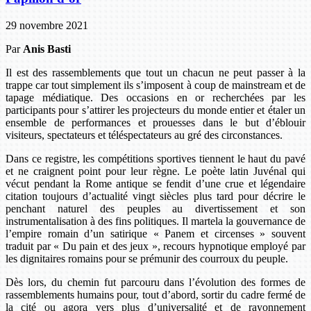
29 novembre 2021
Par
Anis Basti
Il est des rassemblements que tout un chacun ne peut passer à la
trappe car tout simplement ils s’imposent à coup de mainstream et de
tapage médiatique. Des occasions en or recherchées par les
participants pour s’attirer les projecteurs du monde entier et étaler un
ensemble de performances et prouesses dans le but d’éblouir
visiteurs, spectateurs et téléspectateurs au gré des circonstances.
Dans ce registre, les compétitions sportives tiennent le haut du pavé
et ne craignent point pour leur règne. Le poète latin Juvénal qui
vécut pendant la Rome antique se fendit d’une crue et légendaire
citation toujours d’actualité vingt siècles plus tard pour décrire le
penchant naturel des peuples au divertissement et son
instrumentalisation à des fins politiques. Il martela la gouvernance de
l’empire romain d’un satirique « Panem et circenses » souvent
traduit par « Du pain et des jeux », recours hypnotique employé par
les dignitaires romains pour se prémunir des courroux du peuple.
Dès lors, du chemin fut parcouru dans l’évolution des formes de
rassemblements humains pour, tout d’abord, sortir du cadre fermé de
la cité ou agora vers plus d’universalité et de rayonnement