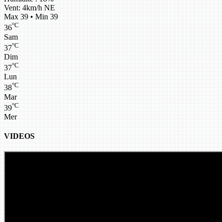
Vent: 4km/h NE
Max 39 • Min 39
°C
36
Sam
°C
37
Dim
°C
37
Lun
°C
38
Mar
°C
39
Mer
VIDEOS