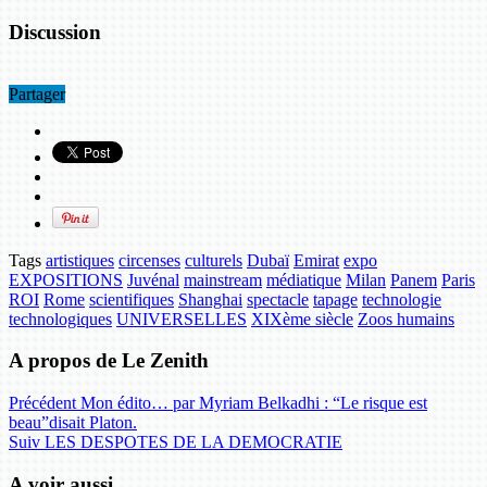
Discussion
Partager
Tags
artistiques
circenses
culturels
Dubaï
Emirat
expo
EXPOSITIONS
Juvénal
mainstream
médiatique
Milan
Panem
Paris
ROI
Rome
scientifiques
Shanghai
spectacle
tapage
technologie
technologiques
UNIVERSELLES
XIXème siècle
Zoos humains
A propos de Le Zenith
Précédent
Mon édito… par Myriam Belkadhi : “Le risque est
beau”disait Platon.
Suiv
LES DESPOTES DE LA DEMOCRATIE
A voir aussi