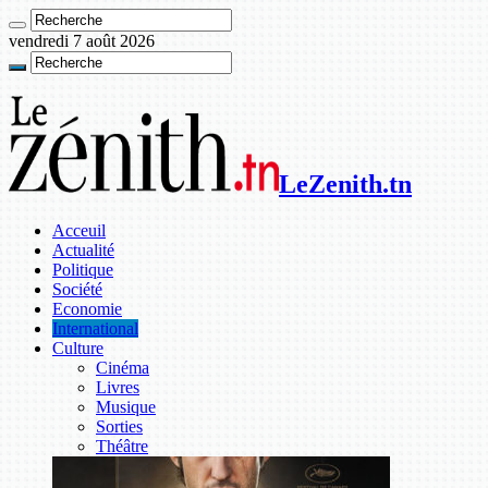
vendredi 7 août 2026
LeZenith.tn
Acceuil
Actualité
Politique
Société
Economie
International
Culture
Cinéma
Livres
Musique
Sorties
Théâtre