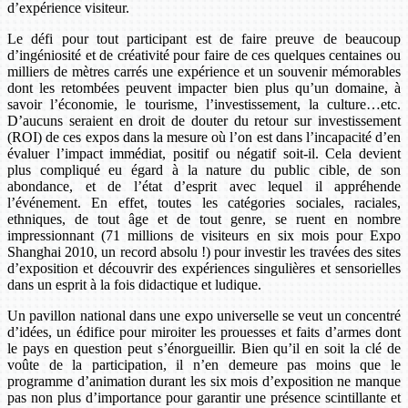
d’expérience visiteur.
Le défi pour tout participant est de faire preuve de beaucoup
d’ingéniosité et de créativité pour faire de ces quelques centaines ou
milliers de mètres carrés une expérience et un souvenir mémorables
dont les retombées peuvent impacter bien plus qu’un domaine, à
savoir l’économie, le tourisme, l’investissement, la culture…etc.
D’aucuns seraient en droit de douter du retour sur investissement
(ROI) de ces expos dans la mesure où l’on est dans l’incapacité d’en
évaluer l’impact immédiat, positif ou négatif soit-il. Cela devient
plus compliqué eu égard à la nature du public cible, de son
abondance, et de l’état d’esprit avec lequel il appréhende
l’événement. En effet, toutes les catégories sociales, raciales,
ethniques, de tout âge et de tout genre, se ruent en nombre
impressionnant (71 millions de visiteurs en six mois pour Expo
Shanghai 2010, un record absolu !) pour investir les travées des sites
d’exposition et découvrir des expériences singulières et sensorielles
dans un esprit à la fois didactique et ludique.
Un pavillon national dans une expo universelle se veut un concentré
d’idées, un édifice pour miroiter les prouesses et faits d’armes dont
le pays en question peut s’énorgueillir. Bien qu’il en soit la clé de
voûte de la participation, il n’en demeure pas moins que le
programme d’animation durant les six mois d’exposition ne manque
pas non plus d’importance pour garantir une présence scintillante et