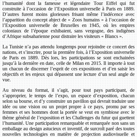
l’humanité dont la fameuse et légendaire Tour Eiffel qui fut
construite à l’occasion de l’Exposition universelle à Paris en 1889.
D’autres furent moins glorieuses frisant même l’indécence avec
l’apparition du concept abject de « Zoos humains » à l’occasion de
l’Exposition universelle de Bruxelles en 1945, où les empires
coloniaux de l’époque exhibaient, sans vergogne, des indigènes
d’Afrique subsaharienne pour distraire les visiteurs « Blancs ».
La Tunisie n’a pas attendu longtemps pour rejoindre ce concert des
nations, et s’inscrire, pour la première fois, à l’Exposition universelle
de Paris en 1889. Dès lors, les participations se sont enchainées
jusqu’à la dernière en date, celle de Milan en 2015. Il importe à tout
un chacun de discerner l’esprit de ces expositions et d’en saisir les
objectifs et les enjeux qui dépassent une lecture d’un seul angle de
vue.
Au niveau du format, il s’agit, pour tout pays participant, de
s’approprier, le temps de l’expo, un espace d’exposition, chacun
selon sa bourse, et d’y construire un pavillon qui devrait traduire une
idée ou une vision ou un projet propre à ce pays, promu par ses
femmes et ses hommes dont la portée se veut en symbiose avec le
thème général de l’exposition et les Challenges du futur qui guettent
l’humanité. Une participation remarquable et remarquée non sans un
emballage au design astucieux et inventif, de surcroît paré des toutes
nouvelles technologies en matière de projection audiovisuelle et