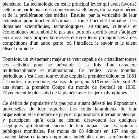
planétaire. La technologie en est le principal levier qui avait favorisé
cette mue par le biais des connexions satellitaires, du transport aérien
et de la prolifération des médias. Ensuite, par la verticalité de leur
extension pour toucher désormais à toute l’activité humaine. Les
domaines scientifiques, technologiques, artistiques, culturels et
économiques ont emboité le pas aux tournois sportifs pour s’adjuger
eux aussi leurs propres kermesses et livrer leurs protagonistes à des
compétitions d’un autre genre, où l’intellect, le savoir et le talent
élisent domicile.
Toutefois, un événement majeur se veut capable de cristalliser toutes
ces activités pour se prévaloir à la fois d’un caractère
multidisciplinaire et multinational. Ce rendez- vous mondial
périodique s’est à son tour évolué depuis la première édition en 1851
à Londres, qui remonte, excusez du peu, au XIXème siècle, soit 79
ans avant la première Coupe du monde de football en 1930,
l’événement le plus suivi de la planète avec les jeux olympiques.
Ce déficit de popularité n’a pas pour autant délesté les Expositions
universelles de leur superbe. Les coûts faramineux de leur
organisation et le nombre de pays et organisations internationales qui
y participent, qu’à cela ne tienne, désavouent les quelques
sceptiques qui doutent encore de leur impact sur les opinions
publiques mondiales. Pas moins de 68 éditions en 167 ans qui
avaient laissé certaines empreintes indélébiles dans la mémoire de