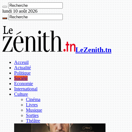
lundi 10 août 2026
LeZenith.tn
Acceuil
Actualité
Politique
Société
Economie
International
Culture
Cinéma
Livres
Musique
Sorties
Théâtre