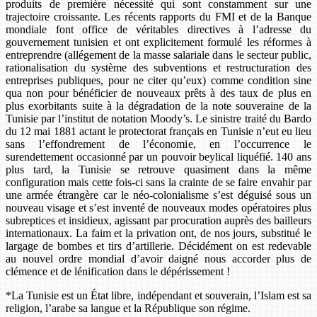
produits de première nécessité qui sont constamment sur une
trajectoire croissante. Les récents rapports du FMI et de la Banque
mondiale font office de véritables directives à l’adresse du
gouvernement tunisien et ont explicitement formulé les réformes à
entreprendre (allégement de la masse salariale dans le secteur public,
rationalisation du système des subventions et restructuration des
entreprises publiques, pour ne citer qu’eux) comme condition sine
qua non pour bénéficier de nouveaux prêts à des taux de plus en
plus exorbitants suite à la dégradation de la note souveraine de la
Tunisie par l’institut de notation Moody’s. Le sinistre traité du Bardo
du 12 mai 1881 actant le protectorat français en Tunisie n’eut eu lieu
sans l’effondrement de l’économie, en l’occurrence le
surendettement occasionné par un pouvoir beylical liquéfié. 140 ans
plus tard, la Tunisie se retrouve quasiment dans la même
configuration mais cette fois-ci sans la crainte de se faire envahir par
une armée étrangère car le néo-colonialisme s’est déguisé sous un
nouveau visage et s’est inventé de nouveaux modes opératoires plus
subreptices et insidieux, agissant par procuration auprès des bailleurs
internationaux. La faim et la privation ont, de nos jours, substitué le
largage de bombes et tirs d’artillerie. Décidément on est redevable
au nouvel ordre mondial d’avoir daigné nous accorder plus de
clémence et de lénification dans le dépérissement !
*La Tunisie est un État libre, indépendant et souverain, l’Islam est sa
religion, l’arabe sa langue et la République son régime.