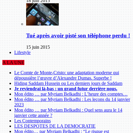
18 juin 2015
Tué après avoir pisté son téléphone perdu !
15 juin 2015
Lifestyle
A LA UNE
Le Comte de Monte-Cristo: une adaptation moderne qui
dépoussière l’œuvre d’Alexandre Dumas. Superbe !
Hiding Saddam Hussein ou Les derniers jours de Saddam
Je reviendrai là-bas : un grand futur derrière nous.
Mon édito … par Myriam Belkadhi : L’heure des comptes…
Mon édito … par Myriam Belkadhi : Les leçons du 14 janvier
2023
Mon édito … par Myriam Belkadhi : Quel sens aura le 14
janvier cette année ?
Les Contemporains
LES DESPOTES DE LA DEMOCRATIE
Mon édito… par Myriam Belkadhi : “Le risque est