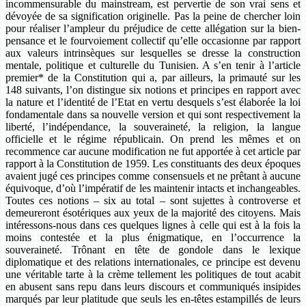
incommensurable du mainstream, est pervertie de son vrai sens et
dévoyée de sa signification originelle. Pas la peine de chercher loin
pour réaliser l’ampleur du préjudice de cette allégation sur la bien-
pensance et le fourvoiement collectif qu’elle occasionne par rapport
aux valeurs intrinsèques sur lesquelles se dresse la construction
mentale, politique et culturelle du Tunisien. A s’en tenir à l’article
premier* de la Constitution qui a, par ailleurs, la primauté sur les
148 suivants, l’on distingue six notions et principes en rapport avec
la nature et l’identité de l’Etat en vertu desquels s’est élaborée la loi
fondamentale dans sa nouvelle version et qui sont respectivement la
liberté, l’indépendance, la souveraineté, la religion, la langue
officielle et le régime républicain. On prend les mêmes et on
recommence car aucune modification ne fut apportée à cet article par
rapport à la Constitution de 1959. Les constituants des deux époques
avaient jugé ces principes comme consensuels et ne prêtant à aucune
équivoque, d’où l’impératif de les maintenir intacts et inchangeables.
Toutes ces notions – six au total – sont sujettes à controverse et
demeureront ésotériques aux yeux de la majorité des citoyens. Mais
intéressons-nous dans ces quelques lignes à celle qui est à la fois la
moins contestée et la plus énigmatique, en l’occurrence la
souveraineté. Trônant en tête de gondole dans le lexique
diplomatique et des relations internationales, ce principe est devenu
une véritable tarte à la crème tellement les politiques de tout acabit
en abusent sans repu dans leurs discours et communiqués insipides
marqués par leur platitude que seuls les en-têtes estampillés de leurs