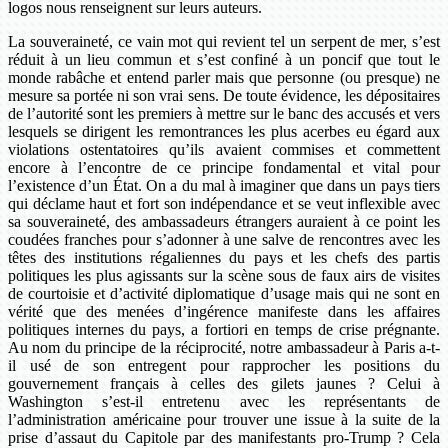
logos nous renseignent sur leurs auteurs.
La souveraineté, ce vain mot qui revient tel un serpent de mer, s’est
réduit à un lieu commun et s’est confiné à un poncif que tout le
monde rabâche et entend parler mais que personne (ou presque) ne
mesure sa portée ni son vrai sens. De toute évidence, les dépositaires
de l’autorité sont les premiers à mettre sur le banc des accusés et vers
lesquels se dirigent les remontrances les plus acerbes eu égard aux
violations ostentatoires qu’ils avaient commises et commettent
encore à l’encontre de ce principe fondamental et vital pour
l’existence d’un État. On a du mal à imaginer que dans un pays tiers
qui déclame haut et fort son indépendance et se veut inflexible avec
sa souveraineté, des ambassadeurs étrangers auraient à ce point les
coudées franches pour s’adonner à une salve de rencontres avec les
têtes des institutions régaliennes du pays et les chefs des partis
politiques les plus agissants sur la scène sous de faux airs de visites
de courtoisie et d’activité diplomatique d’usage mais qui ne sont en
vérité que des menées d’ingérence manifeste dans les affaires
politiques internes du pays, a fortiori en temps de crise prégnante.
Au nom du principe de la réciprocité, notre ambassadeur à Paris a-t-
il usé de son entregent pour rapprocher les positions du
gouvernement français à celles des gilets jaunes ? Celui à
Washington s’est-il entretenu avec les représentants de
l’administration américaine pour trouver une issue à la suite de la
prise d’assaut du Capitole par des manifestants pro-Trump ? Cela