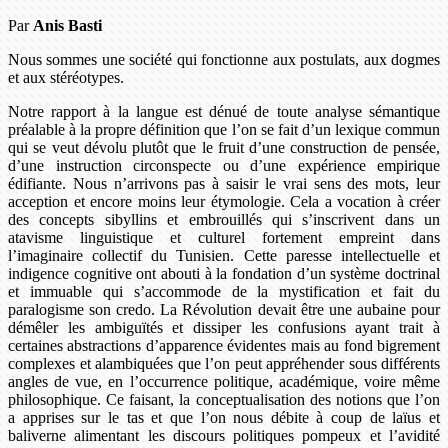
Par
Anis Basti
Nous sommes une société qui fonctionne aux postulats, aux dogmes
et aux stéréotypes.
Notre rapport à la langue est dénué de toute analyse sémantique
préalable à la propre définition que l’on se fait d’un lexique commun
qui se veut dévolu plutôt que le fruit d’une construction de pensée,
d’une instruction circonspecte ou d’une expérience empirique
édifiante. Nous n’arrivons pas à saisir le vrai sens des mots, leur
acception et encore moins leur étymologie. Cela a vocation à créer
des concepts sibyllins et embrouillés qui s’inscrivent dans un
atavisme linguistique et culturel fortement empreint dans
l’imaginaire collectif du Tunisien. Cette paresse intellectuelle et
indigence cognitive ont abouti à la fondation d’un système doctrinal
et immuable qui s’accommode de la mystification et fait du
paralogisme son credo. La Révolution devait être une aubaine pour
démêler les ambiguïtés et dissiper les confusions ayant trait à
certaines abstractions d’apparence évidentes mais au fond bigrement
complexes et alambiquées que l’on peut appréhender sous différents
angles de vue, en l’occurrence politique, académique, voire même
philosophique. Ce faisant, la conceptualisation des notions que l’on
a apprises sur le tas et que l’on nous débite à coup de laïus et
baliverne alimentant les discours politiques pompeux et l’avidité