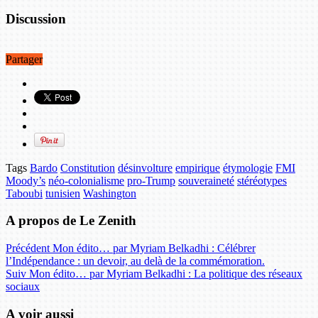
Discussion
Partager
Tags
Bardo
Constitution
désinvolture
empirique
étymologie
FMI
Moody’s
néo-colonialisme
pro-Trump
souveraineté
stéréotypes
Taboubi
tunisien
Washington
A propos de Le Zenith
Précédent
Mon édito… par Myriam Belkadhi : Célébrer
l’Indépendance : un devoir, au delà de la commémoration.
Suiv
Mon édito… par Myriam Belkadhi : La politique des réseaux
sociaux
A voir aussi