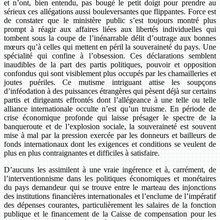
et n’ont, bien entendu, pas bougé le petit doigt pour prendre au
sérieux ces allégations aussi bouleversantes que flippantes. Force est
de constater que le ministère public s’est toujours montré plus
prompt à réagir aux affaires liées aux libertés individuelles qui
tombent sous la coupe de l’inénarrable délit d’outrage aux bonnes
mœurs qu’à celles qui mettent en péril la souveraineté du pays. Une
spécialité qui confine à l’obsession. Ces déclarations semblent
inaudibles de la part des partis politiques, pouvoir et opposition
confondus qui sont visiblement plus occupés par les chamailleries et
joutes puériles. Ce mutisme intriguant attise les soupçons
d’inféodation à des puissances étrangères qui pèsent déjà sur certains
partis et dirigeants effrontés dont l’allégeance à une telle ou telle
alliance internationale occulte n’est qu’un truisme. En période de
crise économique profonde qui laisse présager le spectre de la
banqueroute et de l’explosion sociale, la souveraineté est souvent
mise à mal par la pression exercée par les donneurs et bailleurs de
fonds internationaux dont les exigences et conditions se veulent de
plus en plus contraignantes et difficiles à satisfaire.
D’aucuns les assimilent à une vraie ingérence et à, carrément, de
l’interventionnisme dans les politiques économiques et monétaires
du pays demandeur qui se trouve entre le marteau des injonctions
des institutions financières internationales et l’enclume de l’impératif
des dépenses courantes, particulièrement les salaires de la fonction
publique et le financement de la Caisse de compensation pour les