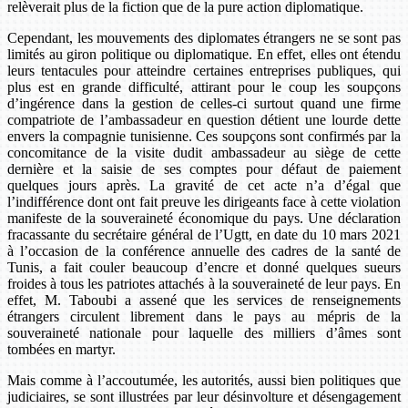
relèverait plus de la fiction que de la pure action diplomatique.
Cependant, les mouvements des diplomates étrangers ne se sont pas
limités au giron politique ou diplomatique. En effet, elles ont étendu
leurs tentacules pour atteindre certaines entreprises publiques, qui
plus est en grande difficulté, attirant pour le coup les soupçons
d’ingérence dans la gestion de celles-ci surtout quand une firme
compatriote de l’ambassadeur en question détient une lourde dette
envers la compagnie tunisienne. Ces soupçons sont confirmés par la
concomitance de la visite dudit ambassadeur au siège de cette
dernière et la saisie de ses comptes pour défaut de paiement
quelques jours après. La gravité de cet acte n’a d’égal que
l’indifférence dont ont fait preuve les dirigeants face à cette violation
manifeste de la souveraineté économique du pays. Une déclaration
fracassante du secrétaire général de l’Ugtt, en date du 10 mars 2021
à l’occasion de la conférence annuelle des cadres de la santé de
Tunis, a fait couler beaucoup d’encre et donné quelques sueurs
froides à tous les patriotes attachés à la souveraineté de leur pays. En
effet, M. Taboubi a assené que les services de renseignements
étrangers circulent librement dans le pays au mépris de la
souveraineté nationale pour laquelle des milliers d’âmes sont
tombées en martyr.
Mais comme à l’accoutumée, les autorités, aussi bien politiques que
judiciaires, se sont illustrées par leur désinvolture et désengagement