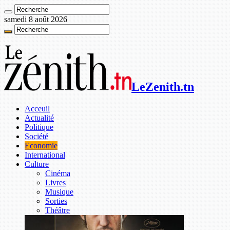
samedi 8 août 2026
LeZenith.tn
Acceuil
Actualité
Politique
Société
Economie
International
Culture
Cinéma
Livres
Musique
Sorties
Théâtre