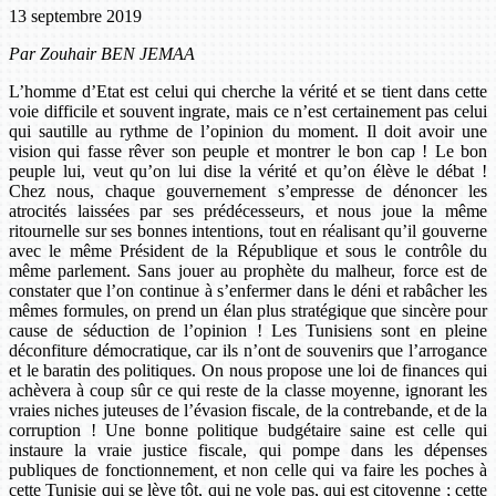
13 septembre 2019
Par Zouhair BEN JEMAA
L’homme d’Etat est celui qui cherche la vérité et se tient dans cette
voie difficile et souvent ingrate, mais ce n’est certainement pas celui
qui sautille au rythme de l’opinion du moment. Il doit avoir une
vision qui fasse rêver son peuple et montrer le bon cap ! Le bon
peuple lui, veut qu’on lui dise la vérité et qu’on élève le débat !
Chez nous, chaque gouvernement s’empresse de dénoncer les
atrocités laissées par ses prédécesseurs, et nous joue la même
ritournelle sur ses bonnes intentions, tout en réalisant qu’il gouverne
avec le même Président de la République et sous le contrôle du
même parlement. Sans jouer au prophète du malheur, force est de
constater que l’on continue à s’enfermer dans le déni et rabâcher les
mêmes formules, on prend un élan plus stratégique que sincère pour
cause de séduction de l’opinion ! Les Tunisiens sont en pleine
déconfiture démocratique, car ils n’ont de souvenirs que l’arrogance
et le baratin des politiques. On nous propose une loi de finances qui
achèvera à coup sûr ce qui reste de la classe moyenne, ignorant les
vraies niches juteuses de l’évasion fiscale, de la contrebande, et de la
corruption ! Une bonne politique budgétaire saine est celle qui
instaure la vraie justice fiscale, qui pompe dans les dépenses
publiques de fonctionnement, et non celle qui va faire les poches à
cette Tunisie qui se lève tôt, qui ne vole pas, qui est citoyenne ; cette