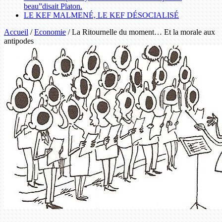
beau”disait Platon.
LE KEF MALMENÉ, LE KEF DÉSOCIALISÉ
Accueil
/
Economie
/
La Ritournelle du moment… Et la morale aux
antipodes