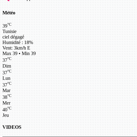
Météo
°C
39
Tunisie
ciel dégagé
Humidité : 18%
Vent: 3km/h E
Max 39 • Min 39
°C
37
Dim
°C
37
Lun
°C
37
Mar
°C
38
Mer
°C
40
Jeu
VIDEOS