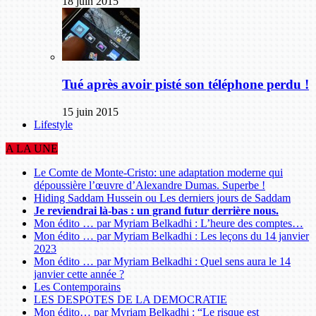
18 juin 2015
Tué après avoir pisté son téléphone perdu !
15 juin 2015
Lifestyle
A LA UNE
Le Comte de Monte-Cristo: une adaptation moderne qui
dépoussière l’œuvre d’Alexandre Dumas. Superbe !
Hiding Saddam Hussein ou Les derniers jours de Saddam
Je reviendrai là-bas : un grand futur derrière nous.
Mon édito … par Myriam Belkadhi : L’heure des comptes…
Mon édito … par Myriam Belkadhi : Les leçons du 14 janvier
2023
Mon édito … par Myriam Belkadhi : Quel sens aura le 14
janvier cette année ?
Les Contemporains
LES DESPOTES DE LA DEMOCRATIE
Mon édito… par Myriam Belkadhi : “Le risque est