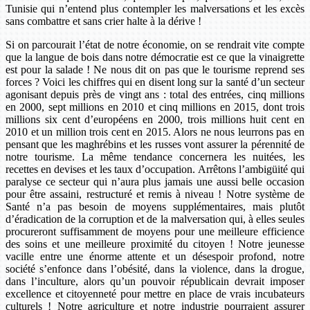
Tunisie qui n’entend plus contempler les malversations et les excès
sans combattre et sans crier halte à la dérive !
Si on parcourait l’état de notre économie, on se rendrait vite compte
que la langue de bois dans notre démocratie est ce que la vinaigrette
est pour la salade ! Ne nous dit on pas que le tourisme reprend ses
forces ? Voici les chiffres qui en disent long sur la santé d’un secteur
agonisant depuis près de vingt ans : total des entrées, cinq millions
en 2000, sept millions en 2010 et cinq millions en 2015, dont trois
millions six cent d’européens en 2000, trois millions huit cent en
2010 et un million trois cent en 2015. Alors ne nous leurrons pas en
pensant que les maghrébins et les russes vont assurer la pérennité de
notre tourisme. La même tendance concernera les nuitées, les
recettes en devises et les taux d’occupation. Arrêtons l’ambigüité qui
paralyse ce secteur qui n’aura plus jamais une aussi belle occasion
pour être assaini, restructuré et remis à niveau ! Notre système de
Santé n’a pas besoin de moyens supplémentaires, mais plutôt
d’éradication de la corruption et de la malversation qui, à elles seules
procureront suffisamment de moyens pour une meilleure efficience
des soins et une meilleure proximité du citoyen ! Notre jeunesse
vacille entre une énorme attente et un désespoir profond, notre
société s’enfonce dans l’obésité, dans la violence, dans la drogue,
dans l’inculture, alors qu’un pouvoir républicain devrait imposer
excellence et citoyenneté pour mettre en place de vrais incubateurs
culturels ! Notre agriculture et notre industrie pourraient assurer