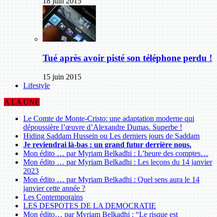
18 juin 2015
Tué après avoir pisté son téléphone perdu !
15 juin 2015
Lifestyle
A LA UNE
Le Comte de Monte-Cristo: une adaptation moderne qui
dépoussière l’œuvre d’Alexandre Dumas. Superbe !
Hiding Saddam Hussein ou Les derniers jours de Saddam
Je reviendrai là-bas : un grand futur derrière nous.
Mon édito … par Myriam Belkadhi : L’heure des comptes…
Mon édito … par Myriam Belkadhi : Les leçons du 14 janvier
2023
Mon édito … par Myriam Belkadhi : Quel sens aura le 14
janvier cette année ?
Les Contemporains
LES DESPOTES DE LA DEMOCRATIE
Mon édito… par Myriam Belkadhi : “Le risque est