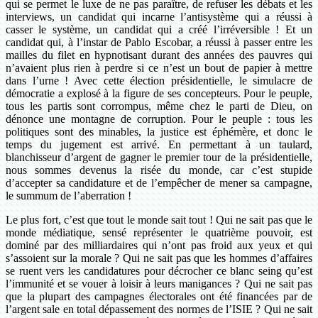
qui se permet le luxe de ne pas paraître, de refuser les débats et les
interviews, un candidat qui incarne l’antisystème qui a réussi à
casser le système, un candidat qui a créé l’irréversible ! Et un
candidat qui, à l’instar de Pablo Escobar, a réussi à passer entre les
mailles du filet en hypnotisant durant des années des pauvres qui
n’avaient plus rien à perdre si ce n’est un bout de papier à mettre
dans l’urne ! Avec cette élection présidentielle, le simulacre de
démocratie a explosé à la figure de ses concepteurs. Pour le peuple,
tous les partis sont corrompus, même chez le parti de Dieu, on
dénonce une montagne de corruption. Pour le peuple : tous les
politiques sont des minables, la justice est éphémère, et donc le
temps du jugement est arrivé. En permettant à un taulard,
blanchisseur d’argent de gagner le premier tour de la présidentielle,
nous sommes devenus la risée du monde, car c’est stupide
d’accepter sa candidature et de l’empêcher de mener sa campagne,
le summum de l’aberration !
Le plus fort, c’est que tout le monde sait tout ! Qui ne sait pas que le
monde médiatique, sensé représenter le quatrième pouvoir, est
dominé par des milliardaires qui n’ont pas froid aux yeux et qui
s’assoient sur la morale ? Qui ne sait pas que les hommes d’affaires
se ruent vers les candidatures pour décrocher ce blanc seing qu’est
l’immunité et se vouer à loisir à leurs manigances ? Qui ne sait pas
que la plupart des campagnes électorales ont été financées par de
l’argent sale en total dépassement des normes de l’ISIE ? Qui ne sait