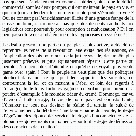
pas que seul l’endettement extérieur et intérieur, ainsi que le déficit
commercial sont les deux pompes qui ont maintenu le pays en vie, et
que du jour au lendemain, notre économie peut s’écrouler à vue ?
Qui ne connait pas l’enrichissement illicite d’une grande frange de la
classe politique, et qui ne sait pas que plus de cents candidats aux
législatives sont poursuivis pour corruption et malversation ? Et l’on
peut passer le week-end à énumérer les hypocrisies du système !
Le deal à présent, une partie du peuple, la plus active, a décidé de
reprendre les rênes de la révolution, elle exige des réalisations, de
l’application des lois pour tous, de la justice sociale, des impôts plus
justement prélevés, et plus équitablement répartis. Cette partie du
peuple n’en peut plus d’attendre ce qu’elle ne voyait plus venir,
game over again ! Tout le peuple ne veut plus que des politiques
piochent dans tout ce qui peut leur apporter des subsides, en
contournant la loi, et en mettant à l’abri, et loin des regards à
l’étranger, toute leurs fortunes gagnées en volant, pour prendre la
poudre d’estampille à la moindre odeur du cramé. Dommage, car vu
d’avion à l’atterrissage, la vue de notre pays est époustouflante,
l’étranger ne peut pas deviner la réalité du terrain, la saleté de
l’environnement, la débilité d’une bonne partie du peuple, le degré
d’égoïsme des ripoux de service, le degré d’incompétence de la
plupart des gouvernants du moment, et surtout le degré de démission
des compétents de la nation !