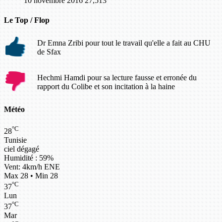
10 novembre 2016
27,513
Le Top / Flop
Dr Emna Zribi pour tout le travail qu'elle a fait au CHU
de Sfax
Hechmi Hamdi pour sa lecture fausse et erronée du
rapport du Colibe et son incitation à la haine
Météo
°C
28
Tunisie
ciel dégagé
Humidité : 59%
Vent: 4km/h ENE
Max 28 • Min 28
°C
37
Lun
°C
37
Mar