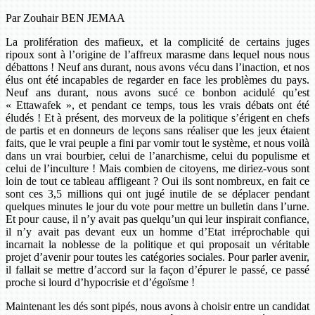
Par Zouhair BEN JEMAA
La prolifération des mafieux, et la complicité de certains juges
ripoux sont à l’origine de l’affreux marasme dans lequel nous nous
débattons ! Neuf ans durant, nous avons vécu dans l’inaction, et nos
élus ont été incapables de regarder en face les problèmes du pays.
Neuf ans durant, nous avons sucé ce bonbon acidulé qu’est
« Ettawafek », et pendant ce temps, tous les vrais débats ont été
éludés ! Et à présent, des morveux de la politique s’érigent en chefs
de partis et en donneurs de leçons sans réaliser que les jeux étaient
faits, que le vrai peuple a fini par vomir tout le système, et nous voilà
dans un vrai bourbier, celui de l’anarchisme, celui du populisme et
celui de l’inculture ! Mais combien de citoyens, me diriez-vous sont
loin de tout ce tableau affligeant ? Oui ils sont nombreux, en fait ce
sont ces 3,5 millions qui ont jugé inutile de se déplacer pendant
quelques minutes le jour du vote pour mettre un bulletin dans l’urne.
Et pour cause, il n’y avait pas quelqu’un qui leur inspirait confiance,
il n’y avait pas devant eux un homme d’Etat irréprochable qui
incarnait la noblesse de la politique et qui proposait un véritable
projet d’avenir pour toutes les catégories sociales. Pour parler avenir,
il fallait se mettre d’accord sur la façon d’épurer le passé, ce passé
proche si lourd d’hypocrisie et d’égoïsme !
Maintenant les dés sont pipés, nous avons à choisir entre un candidat