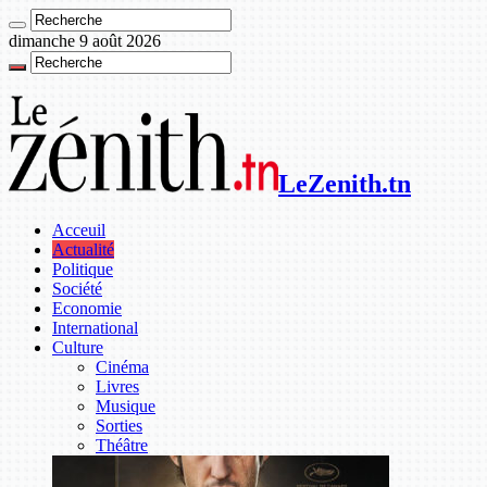
dimanche 9 août 2026
LeZenith.tn
Acceuil
Actualité
Politique
Société
Economie
International
Culture
Cinéma
Livres
Musique
Sorties
Théâtre