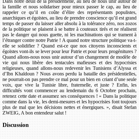
Dans notre deuil de la présidentielle, au lieu de nous unir autour de
la famille et nous solidariser pour mieux passer le cap, au lieu de
rappeler ce qu’il en coûte d’élire des représentants populistes,
anarchiques et égoïstes, au lieu de prendre conscience qu’il est grand
temps de passer du laisser aller absolu à la tolérance zéro, nos zozos
de la politique se plaisent à se battre à couteaux tirés et ne réalisent
pas le danger qui nous guette, ni les machinations qui se trament à
l’étranger contre notre Patrie ! A quand notre structure politique va-t-
elle se solidifier ? Quand est-ce que nos citoyens inconscients et
égoïstes vont-ils se lever pour leur Patrie et pour leurs progénitures ?
Quand allons-nous nous unir autour d’un changement de modèle de
vie qui nous libère des tentacules mafieuses et des hypocrisies
religieuses, quand allons-nous redevenir les Tunisiens d’Alyssa et
d’Ibn Khaldoun ? Nous avons perdu la bataille des présidentielles,
ne pourrait-on pas prendre ce mal pour un bien en criant d’une seule
voix, que vive la Tunisie libre, fraternelle, et juste ? Enfin, les
difficultés vont commencer au lendemain du 6 Octobre prochain,
retenez cette date et assumez ses conséquences ! « Dans la politique
comme dans la vie, les demi-mesures et les hypocrisies font toujours
plus de mal que les décisions nettes et énergiques. », disait Stefan
ZWEIG, A bon entendeur salut !
Discussion