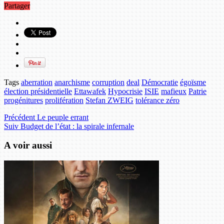
Partager
Tags
aberration
anarchisme
corruption
deal
Démocratie
égoïsme
élection présidentielle
Ettawafek
Hypocrisie
ISIE
mafieux
Patrie
progénitures
prolifération
Stefan ZWEIG
tolérance zéro
Précédent
Le peuple errant
Suiv
Budget de l’état : la spirale infernale
A voir aussi