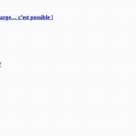
arge… c’est possible !
W