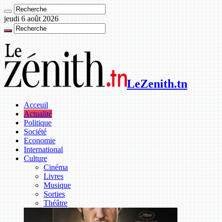
jeudi 6 août 2026
LeZenith.tn
Acceuil
Actualité
Politique
Société
Economie
International
Culture
Cinéma
Livres
Musique
Sorties
Théâtre