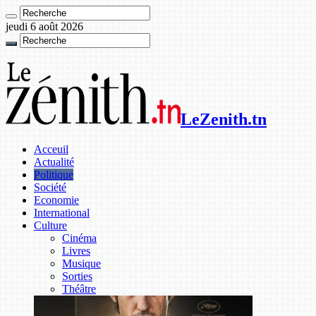
jeudi 6 août 2026
LeZenith.tn
Acceuil
Actualité
Politique
Société
Economie
International
Culture
Cinéma
Livres
Musique
Sorties
Théâtre