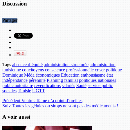
Discussion
Partager
Tags
absence d’équité
administration structurée
administration
tunisienne
concitoyens
conscience professionnelle
criser politique
Dominique Méda
économiques
Education
enthousiasme
état
indépendance
pérennité
Planning familial
politiques nationales
public autoritaire
revendications
salariés
Santé
service public
sociales
Tunisie
UGTT
Précédent
Ventre affamé n’a point d’oreilles
Suiv
Toutes les gélules ou sirops ne sont pas des médicaments !
A voir aussi