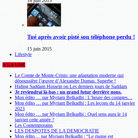
18 juin 2015
Tué après avoir pisté son téléphone perdu !
15 juin 2015
Lifestyle
A LA UNE
Le Comte de Monte-Cristo: une adaptation moderne qui
dépoussière l’œuvre d’Alexandre Dumas. Superbe !
Hiding Saddam Hussein ou Les derniers jours de Saddam
Je reviendrai là-bas : un grand futur derrière nous.
Mon édito … par Myriam Belkadhi : L’heure des comptes…
Mon édito … par Myriam Belkadhi : Les leçons du 14 janvier
2023
Mon édito … par Myriam Belkadhi : Quel sens aura le 14
janvier cette année ?
Les Contemporains
LES DESPOTES DE LA DEMOCRATIE
Mon édito… par Myriam Belkadhi : “Le risque est