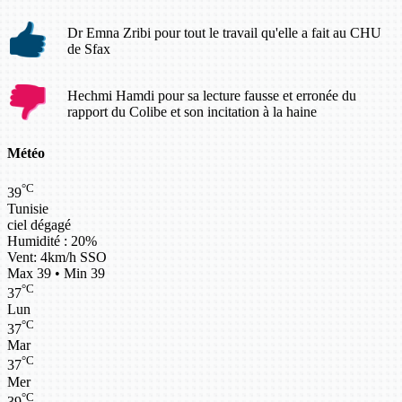
Dr Emna Zribi pour tout le travail qu'elle a fait au CHU
de Sfax
Hechmi Hamdi pour sa lecture fausse et erronée du
rapport du Colibe et son incitation à la haine
Météo
°C
39
Tunisie
ciel dégagé
Humidité : 20%
Vent: 4km/h SSO
Max 39 • Min 39
°C
37
Lun
°C
37
Mar
°C
37
Mer
°C
39