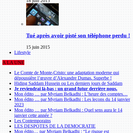
18 juin 2015
Tué après avoir pisté son téléphone perdu !
15 juin 2015
Lifestyle
A LA UNE
Le Comte de Monte-Cristo: une adaptation moderne qui
dépoussière l’œuvre d’Alexandre Dumas. Superbe !
Hiding Saddam Hussein ou Les derniers jours de Saddam
Je reviendrai là-bas : un grand futur derrière nous.
Mon édito … par Myriam Belkadhi : L’heure des comptes…
Mon édito … par Myriam Belkadhi : Les leçons du 14 janvier
2023
Mon édito … par Myriam Belkadhi : Quel sens aura le 14
janvier cette année ?
Les Contemporains
LES DESPOTES DE LA DEMOCRATIE
Mon édito… par Myriam Belkadhi : “Le risque est