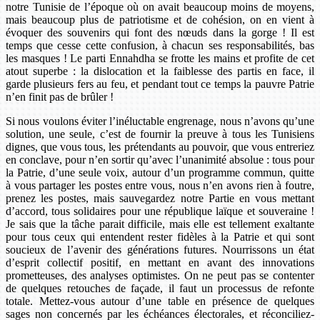
notre Tunisie de l’époque où on avait beaucoup moins de moyens,
mais beaucoup plus de patriotisme et de cohésion, on en vient à
évoquer des souvenirs qui font des nœuds dans la gorge ! Il est
temps que cesse cette confusion, à chacun ses responsabilités, bas
les masques ! Le parti Ennahdha se frotte les mains et profite de cet
atout superbe : la dislocation et la faiblesse des partis en face, il
garde plusieurs fers au feu, et pendant tout ce temps la pauvre Patrie
n’en finit pas de brûler !
Si nous voulons éviter l’inéluctable engrenage, nous n’avons qu’une
solution, une seule, c’est de fournir la preuve à tous les Tunisiens
dignes, que vous tous, les prétendants au pouvoir, que vous entreriez
en conclave, pour n’en sortir qu’avec l’unanimité absolue : tous pour
la Patrie, d’une seule voix, autour d’un programme commun, quitte
à vous partager les postes entre vous, nous n’en avons rien à foutre,
prenez les postes, mais sauvegardez notre Partie en vous mettant
d’accord, tous solidaires pour une république laïque et souveraine !
Je sais que la tâche parait difficile, mais elle est tellement exaltante
pour tous ceux qui entendent rester fidèles à la Patrie et qui sont
soucieux de l’avenir des générations futures. Nourrissons un état
d’esprit collectif positif, en mettant en avant des innovations
prometteuses, des analyses optimistes. On ne peut pas se contenter
de quelques retouches de façade, il faut un processus de refonte
totale. Mettez-vous autour d’une table en présence de quelques
sages non concernés par les échéances électorales, et réconciliez-