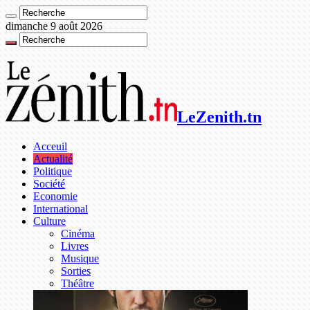
dimanche 9 août 2026
LeZenith.tn
Acceuil
Actualité
Politique
Société
Economie
International
Culture
Cinéma
Livres
Musique
Sorties
Théâtre