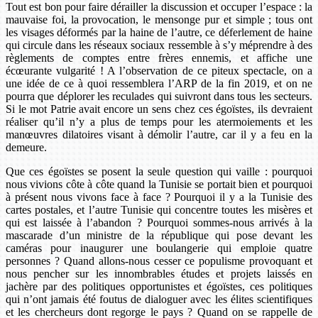
Tout est bon pour faire dérailler la discussion et occuper l’espace : la
mauvaise foi, la provocation, le mensonge pur et simple ; tous ont
les visages déformés par la haine de l’autre, ce déferlement de haine
qui circule dans les réseaux sociaux ressemble à s’y méprendre à des
règlements de comptes entre frères ennemis, et affiche une
écœurante vulgarité ! A l’observation de ce piteux spectacle, on a
une idée de ce à quoi ressemblera l’ARP de la fin 2019, et on ne
pourra que déplorer les reculades qui suivront dans tous les secteurs.
Si le mot Patrie avait encore un sens chez ces égoïstes, ils devraient
réaliser qu’il n’y a plus de temps pour les atermoiements et les
manœuvres dilatoires visant à démolir l’autre, car il y a feu en la
demeure.
Que ces égoïstes se posent la seule question qui vaille : pourquoi
nous vivions côte à côte quand la Tunisie se portait bien et pourquoi
à présent nous vivons face à face ? Pourquoi il y a la Tunisie des
cartes postales, et l’autre Tunisie qui concentre toutes les misères et
qui est laissée à l’abandon ? Pourquoi sommes-nous arrivés à la
mascarade d’un ministre de la république qui pose devant les
caméras pour inaugurer une boulangerie qui emploie quatre
personnes ? Quand allons-nous cesser ce populisme provoquant et
nous pencher sur les innombrables études et projets laissés en
jachère par des politiques opportunistes et égoïstes, ces politiques
qui n’ont jamais été foutus de dialoguer avec les élites scientifiques
et les chercheurs dont regorge le pays ? Quand on se rappelle de