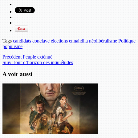
Tags
candidats
conclave
élections
ennahdha
néolibéralisme
Politique
populisme
Précédent
Peuple exténué
Suiv
Tour d’horizon des inquiétudes
A voir aussi