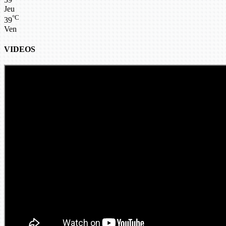
Jeu
°C
39
Ven
VIDEOS