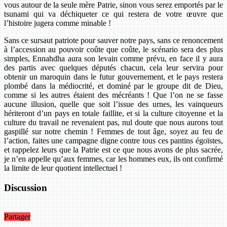
vous autour de la seule mère Patrie, sinon vous serez emportés par le
tsunami qui va déchiqueter ce qui restera de votre œuvre que
l’histoire jugera comme minable !
Sans ce sursaut patriote pour sauver notre pays, sans ce renoncement
à l’accession au pouvoir coûte que coûte, le scénario sera des plus
simples, Ennahdha aura son levain comme prévu, en face il y aura
des partis avec quelques députés chacun, cela leur servira pour
obtenir un maroquin dans le futur gouvernement, et le pays restera
plombé dans la médiocrité, et dominé par le groupe dit de Dieu,
comme si les autres étaient des mécréants ! Que l’on ne se fasse
aucune illusion, quelle que soit l’issue des urnes, les vainqueurs
hériteront d’un pays en totale faillite, et si la culture citoyenne et la
culture du travail ne revenaient pas, nul doute que nous aurons tout
gaspillé sur notre chemin ! Femmes de tout âge, soyez au feu de
l’action, faites une campagne digne contre tous ces pantins égoïstes,
et rappelez leurs que la Patrie est ce que nous avons de plus sacrée,
je n’en appelle qu’aux femmes, car les hommes eux, ils ont confirmé
la limite de leur quotient intellectuel !
Discussion
Partager