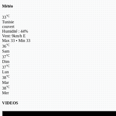
Météo
°C
33
Tunisie
couvert
Humidité : 44%
Vent: 9km/h E
Max 33 • Min 33
°C
36
Sam
°C
37
Dim
°C
37
Lun
°C
38
Mar
°C
38
Mer
VIDEOS