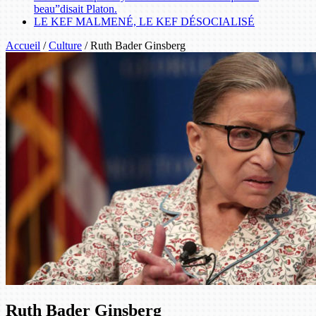
beau”disait Platon.
LE KEF MALMENÉ, LE KEF DÉSOCIALISÉ
Accueil
/
Culture
/
Ruth Bader Ginsberg
Ruth Bader Ginsberg