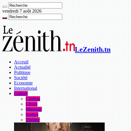
vendredi 7 août 2026
LeZenith.tn
Acceuil
Actualité
Politique
Société
Economie
International
Culture
Cinéma
Livres
Musique
Sorties
Théâtre