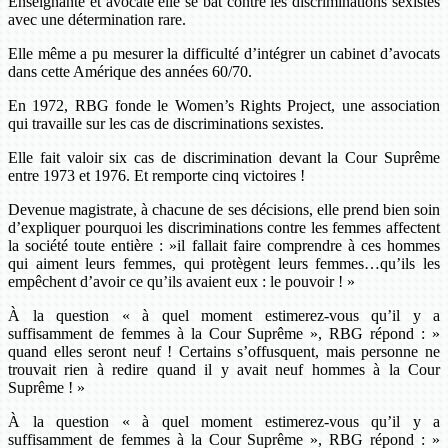
Enseignante et avocate elle se bat contre les discriminations sexistes
avec une détermination rare.
Elle même a pu mesurer la difficulté d’intégrer un cabinet d’avocats
dans cette Amérique des années 60/70.
En 1972, RBG fonde le Women’s Rights Project, une association
qui travaille sur les cas de discriminations sexistes.
Elle fait valoir six cas de discrimination devant la Cour Suprême
entre 1973 et 1976. Et remporte cinq victoires !
Devenue magistrate, à chacune de ses décisions, elle prend bien soin
d’expliquer pourquoi les discriminations contre les femmes affectent
la société toute entière : »il fallait faire comprendre à ces hommes
qui aiment leurs femmes, qui protègent leurs femmes…qu’ils les
empêchent d’avoir ce qu’ils avaient eux : le pouvoir ! »
À la question « à quel moment estimerez-vous qu’il y a
suffisamment de femmes à la Cour Suprême », RBG répond : »
quand elles seront neuf ! Certains s’offusquent, mais personne ne
trouvait rien à redire quand il y avait neuf hommes à la Cour
Suprême ! »
À la question « à quel moment estimerez-vous qu’il y a
suffisamment de femmes à la Cour Suprême », RBG répond : »