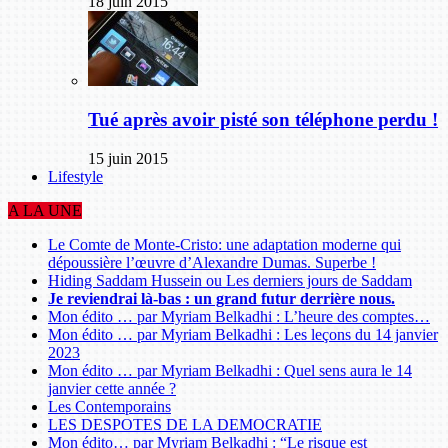
18 juin 2015
Tué après avoir pisté son téléphone perdu !
15 juin 2015
Lifestyle
A LA UNE
Le Comte de Monte-Cristo: une adaptation moderne qui
dépoussière l’œuvre d’Alexandre Dumas. Superbe !
Hiding Saddam Hussein ou Les derniers jours de Saddam
Je reviendrai là-bas : un grand futur derrière nous.
Mon édito … par Myriam Belkadhi : L’heure des comptes…
Mon édito … par Myriam Belkadhi : Les leçons du 14 janvier
2023
Mon édito … par Myriam Belkadhi : Quel sens aura le 14
janvier cette année ?
Les Contemporains
LES DESPOTES DE LA DEMOCRATIE
Mon édito… par Myriam Belkadhi : “Le risque est