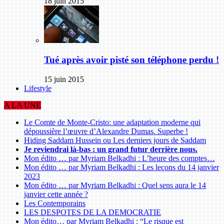
18 juin 2015
Tué après avoir pisté son téléphone perdu !
15 juin 2015
Lifestyle
A LA UNE
Le Comte de Monte-Cristo: une adaptation moderne qui
dépoussière l’œuvre d’Alexandre Dumas. Superbe !
Hiding Saddam Hussein ou Les derniers jours de Saddam
Je reviendrai là-bas : un grand futur derrière nous.
Mon édito … par Myriam Belkadhi : L’heure des comptes…
Mon édito … par Myriam Belkadhi : Les leçons du 14 janvier
2023
Mon édito … par Myriam Belkadhi : Quel sens aura le 14
janvier cette année ?
Les Contemporains
LES DESPOTES DE LA DEMOCRATIE
Mon édito… par Myriam Belkadhi : “Le risque est