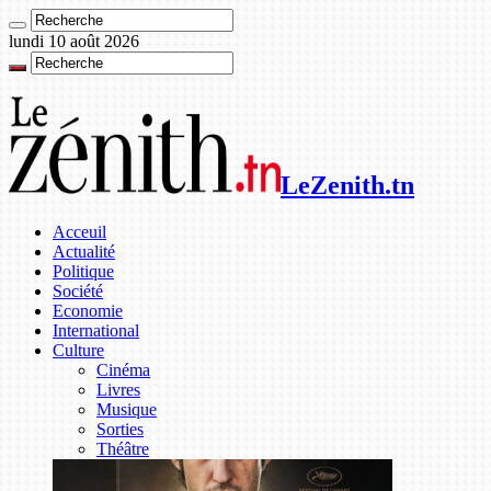
lundi 10 août 2026
LeZenith.tn
Acceuil
Actualité
Politique
Société
Economie
International
Culture
Cinéma
Livres
Musique
Sorties
Théâtre