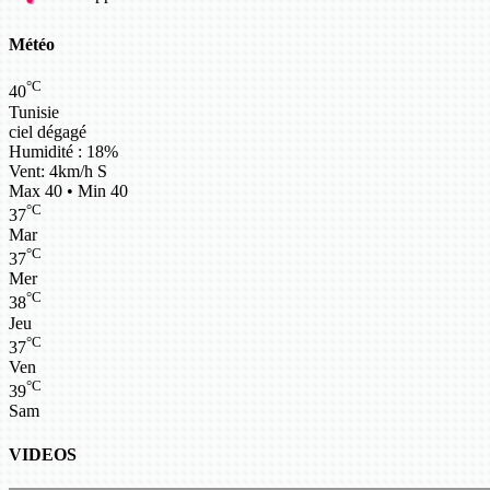
Météo
°C
40
Tunisie
ciel dégagé
Humidité : 18%
Vent: 4km/h S
Max 40 • Min 40
°C
37
Mar
°C
37
Mer
°C
38
Jeu
°C
37
Ven
°C
39
Sam
VIDEOS