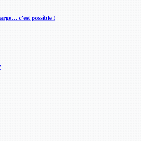
arge… c’est possible !
W