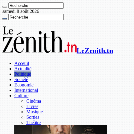
samedi 8 août 2026
LeZenith.tn
Acceuil
Actualité
Politique
Société
Economie
International
Culture
Cinéma
Livres
Musique
Sorties
Théâtre