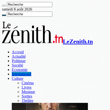
samedi 8 août 2026
LeZenith.tn
Acceuil
Actualité
Politique
Société
Economie
International
Culture
Cinéma
Livres
Musique
Sorties
Théâtre