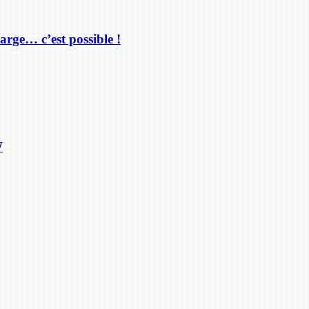
arge… c’est possible !
W